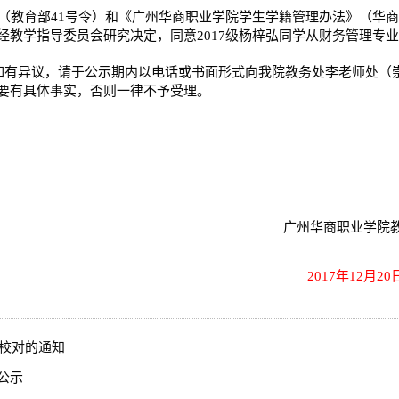
（教育部
41
号令）
和《广州华商职业学院学生学籍管理办法》（华商
经教学指导委员会研究决定，同意
2017
级杨梓弘同学从财务管理专
如有异议，请于公示期内以电话或书面形式向我院教务处
李
老师处（
要有具体事实，否则一律不予受理。
广州华商职业学院
2017
年
12
月
20
上校对的通知
公示