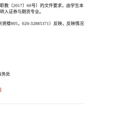
职教〔
2017
〕
60
号）的文件要求，由学生本
业转入证券与期货专业。
崇贤楼
805
，
020-32885371
）反映，反映情况
教务处
日