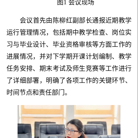
图
1 会议现场
会议首先
由陈柳红副部长
通报
近期教学
运行管理情况，包括
期中教学检查、岗位实
习与毕业设计、
毕业资格审核
等
方面
工作的
进展情况
，
并对下学期开课计划编制、教学
任务安排、期末考试及师生竞赛等工作
进行
了详细部署，明确了
各项工作的关键环节、
时间节点
和
责任
部门
。