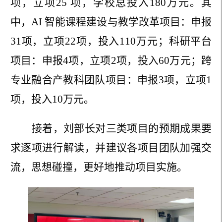
项，立项
25
项，学校总投入
180
万元。其
中，
AI
智能课程建设与教学改革项目：申报
31
项，立项
22
项，投入
110
万元；科研平台
项目：申报
4
项，立项
2
项，投入
60
万元；跨
专业融合产教科团队项目：申报
3
项，立项
1
项，投入
10
万元。
接着，刘部长对三类项目的预期成果要
求逐项进行解读，并建议各项目团队加强交
流，思想碰撞，更好地推动项目实施。